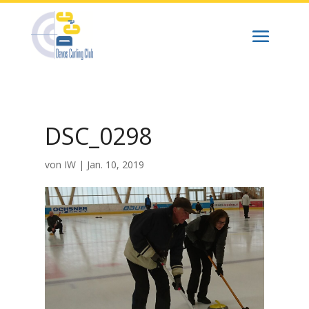
DSC_0298
von
IW
|
Jan. 10, 2019